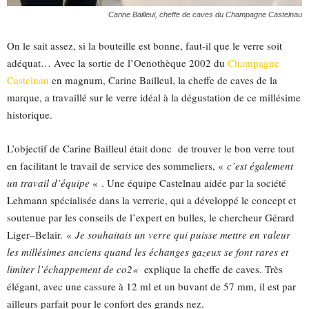
Carine Bailleul, cheffe de caves du Champagne Castelnau
On le sait assez, si la bouteille est bonne, faut-il que le verre soit
adéquat…
Avec la sortie de l’
Oenothèque
2002 du
Champagne
Castelnau
en magnum, Carine Bailleul, la cheffe de caves de la
marque, a travaillé sur le verre idéal à la dégustation de ce millésime
historique.
L’objectif de Carine Bailleul était donc de trouver le bon verre tout
en facilitant le travail de service des sommeliers, «
c’est également
un travail
d’
équipe
« . Une équipe
Castelnau
aidée par la société
Lehmann
spécialisée dans la verrerie, qui a développé le concept et
soutenue par les conseils de l’expert en bulles, le chercheur Gérard
Liger
–
Belair
.
«
Je souhaitais un verre qui puisse mettre en valeur
les millésimes anciens quand les échanges gazeux se font rares et
limiter l’échappement de c
o2
«
explique la cheffe de caves. Très
élégant, avec une cassure à 12 ml et un buvant de 57 mm, il est
par
ailleurs
parfait pour le confort des grands nez.