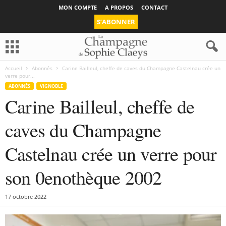
MON COMPTE
A PROPOS
CONTACT
S’ABONNER
Accueil
Abonnés
Carine Bailleul, cheffe de caves du Champagne Castelnau crée un
verre pour...
ABONNÉS
VIGNOBLE
Carine Bailleul, cheffe de
caves du Champagne
Castelnau crée un verre pour
son 0enothèque 2002
17 octobre 2022