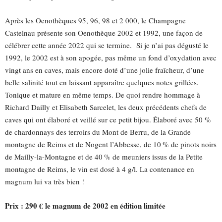
Après les
Oenothèques
95, 96, 98 et 2 000, le Champagne
Castelnau
présente son
Oenothèque
2002 et 1992, une façon de
célébrer cette année 2022 qui se termine.
Si je n’ai pas dégusté le
1992, le 2002 est à son apogée, pas même un fond d’oxydation avec
vingt ans en caves, mais encore doté d’une jolie fraîcheur, d’une
belle salinité tout en laissant apparaître quelques notes grillées.
Tonique et mature en même temps. De quoi rendre hommage à
Richard
Dailly
et Elisabeth
Sarcelet
, les deux précédents chefs de
caves qui ont élaboré et veillé sur ce petit bijou.
Élaboré
avec 50 %
de chardonnays des terroirs du Mont de
Berru
, de la Grande
montagne de Reims et de
Nogent
l’Abbesse, de
10 %
de pinots noirs
de
Mailly
-la-Montagne et de
40 %
de meuniers issus de la Petite
montagne de Reims, le vin est dosé à 4 g/l. La contenance en
magnum lui va très bien !
Prix : 290 € le magnum de 2002 en édition limitée