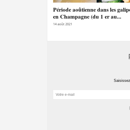
l
Période aoûtienne dans les galip
a
en Champagne (du 1 er au...
e
y
14 août 2021
s
Saisissez