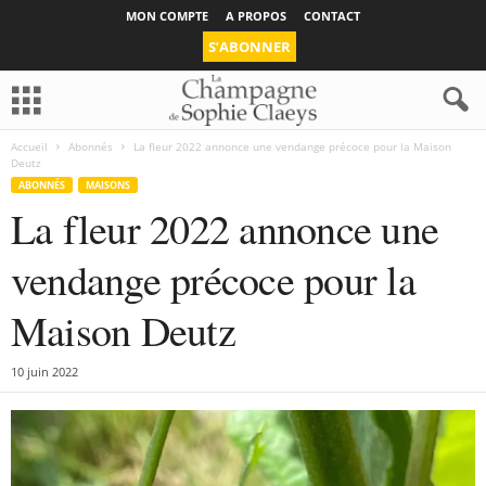
MON COMPTE
A PROPOS
CONTACT
S’ABONNER
Accueil
Abonnés
La fleur 2022 annonce une vendange précoce pour la Maison
Deutz
ABONNÉS
MAISONS
La fleur 2022 annonce une
vendange précoce pour la
Maison Deutz
10 juin 2022