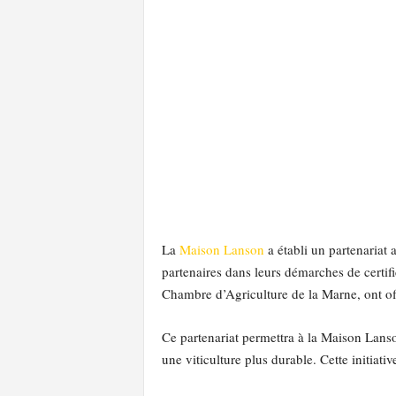
l
a
e
y
s
La
Maison Lanson
a établi un partenariat
partenaires dans leurs démarches de certi
Chambre d’Agriculture de la Marne, ont offi
Ce partenariat permettra à la Maison Lanso
une viticulture plus durable. Cette initia