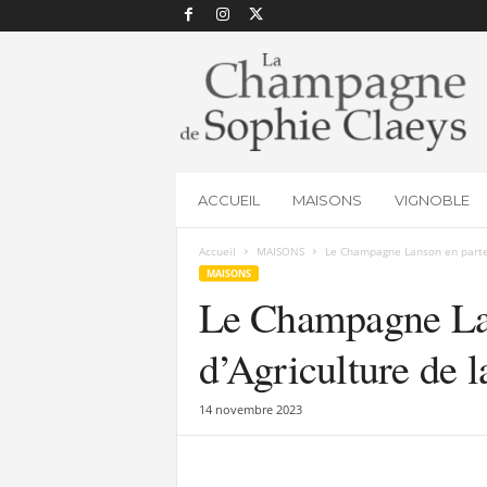
L
a
C
h
a
m
p
ACCUEIL
MAISONS
VIGNOBLE
a
g
Accueil
MAISONS
Le Champagne Lanson en parten
n
MAISONS
e
Le Champagne Lan
d
e
S
d’Agriculture de 
o
p
14 novembre 2023
h
i
e
C