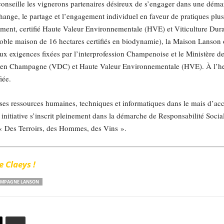
onseille les vignerons partenaires désireux de s’engager dans une démarc
ge, le partage et l’engagement individuel en faveur de pratiques plus v
rement, certifié Haute Valeur Environnementale (HVE) et Viticulture Du
ble maison de 16 hectares certifiés en biodynamie), la Maison Lanson o
ux exigences fixées par l’interprofession Champenoise et le Ministère de l
ble en Champagne (VDC) et Haute Valeur Environnementale (HVE). À l’he
iée.
e ses ressources humaines, techniques et informatiques dans le mais d’
 initiative s’inscrit pleinement dans la démarche de Responsabilité Soc
 « Des Terroirs, des Hommes, des Vins ».
 Claeys !
MPAGNE LANSON