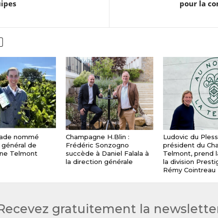
uipes
pour la c
eade nommé
Champagne H.Blin :
Ludovic du Plessi
 général de
Frédéric Sonzogno
président du C
ne Telmont
succède à Daniel Falala à
Telmont, prend l
la direction générale
la division Prest
Rémy Cointreau
Recevez gratuitement la newslette