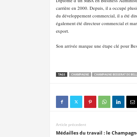
Diplômé d’un MBA en Business Administrat
carrière en 2000. Depuis, il a occupé plus
du développement commercial, il a été dir
également été directeur commercial et m
export.
Son arrivée marque une étape clé pour Bess
TAGS
CHAMPAGNE
CHAMPAGNE BESSERAT DE BEL
Article précedent
Médailles du travail : le Champagn