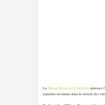
l
a
e
y
s
La
Maison Besserat de Bellefon
annonce l’
expertise reconnue dans le secteur des vin