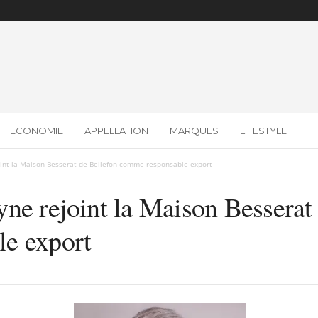
ECONOMIE
APPELLATION
MARQUES
LIFESTYLE
int la Maison Besserat de Bellefon comme responsable export
ne rejoint la Maison Besserat
e export