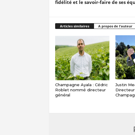
fidélité et le savoir-faire de ses éq
Articles similaires
A propos de l'auteur
Champagne Ayala : Cédric
Justin M
Roblet nommé directeur
Directeur
général
Champag