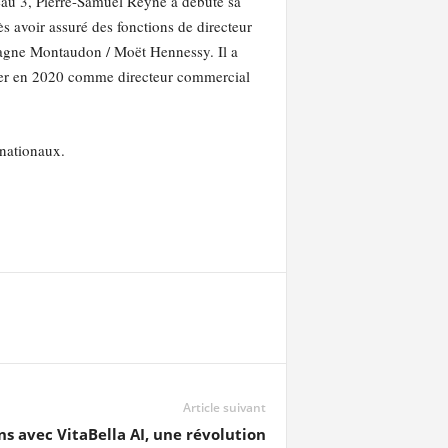
au 3, Pierre-Samuel Reyne a débuté sa
s avoir assuré des fonctions de directeur
pagne Montaudon / Moët Hennessy. Il a
ier en 2020 comme directeur commercial
rnationaux.
Article suivant
ns avec VitaBella AI, une révolution