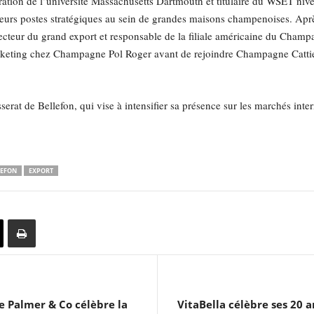
ion de l’université Massachusetts Dartmouth et titulaire du WSET nive
ieurs postes stratégiques au sein de grandes maisons champenoises. Aprè
ecteur du grand export et responsable de la filiale américaine du Cham
arketing chez Champagne Pol Roger avant de rejoindre Champagne Catt
erat de Bellefon, qui vise à intensifier sa présence sur les marchés inte
LEFON
EXPORT
e Palmer & Co célèbre la
VitaBella célèbre ses 20 a