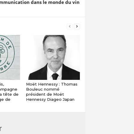
ommunication dans le monde du vin
s,
Moët Hennessy : Thomas
hampagne
Bouleuc nommé
a tête de
président de Moët
ige de
Hennessy Diageo Japan
r