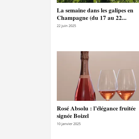
l
La semaine dans les galipes en
a
Champagne (du 17 au 22...
e
y
22 juin 2025
s
Rosé Absolu : l’élégance fruitée
signée Boizel
10 janvier 2025