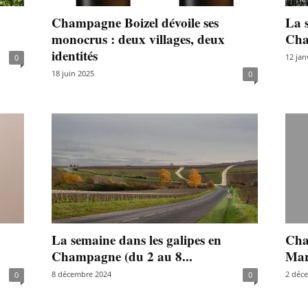
Champagne Boizel dévoile ses
La s
monocrus : deux villages, deux
Cha
identités
12 jan
0
18 juin 2025
0
La semaine dans les galipes en
Cha
Champagne (du 2 au 8...
Mari
8 décembre 2024
2 déc
0
0