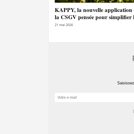
l
KAPPY, la nouvelle application
a
la CSGV pensée pour simplifier le
e
y
21 mai 2026
s
Saisissez