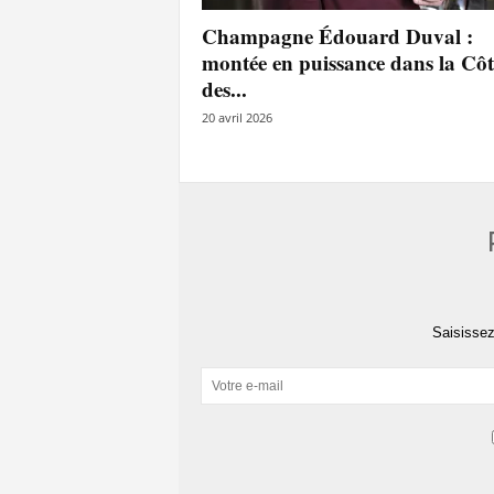
l
Champagne Édouard Duval :
a
montée en puissance dans la Côt
e
des...
y
s
20 avril 2026
Saisissez