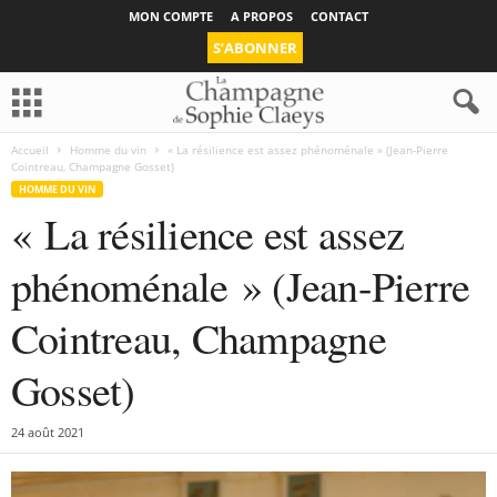
MON COMPTE
A PROPOS
CONTACT
S’ABONNER
Accueil
Homme du vin
« La résilience est assez phénoménale » (Jean-Pierre
Cointreau, Champagne Gosset)
HOMME DU VIN
« La résilience est assez
phénoménale » (Jean-Pierre
Cointreau, Champagne
Gosset)
24 août 2021