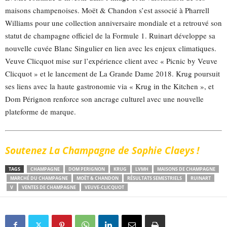
maisons champenoises. Moët & Chandon s’est associé à Pharrell
Williams pour une collection anniversaire mondiale et a retrouvé son
statut de champagne officiel de la Formule 1. Ruinart développe sa
nouvelle cuvée Blanc Singulier en lien avec les enjeux climatiques.
Veuve Clicquot mise sur l’expérience client avec « Picnic by Veuve
Clicquot » et le lancement de La Grande Dame 2018. Krug poursuit
ses liens avec la haute gastronomie via « Krug in the Kitchen », et
Dom Pérignon renforce son ancrage culturel avec une nouvelle
plateforme de marque.
Soutenez La Champagne de Sophie Claeys !
TAGS
CHAMPAGNE
DOM PERIGNON
KRUG
LVMH
MAISONS DE CHAMPAGNE
MARCHÉ DU CHAMPAGNE
MOËT & CHANDON
RÉSULTATS SEMESTRIELS
RUINART
V
VENTES DE CHAMPAGNE
VEUVE-CLICQUOT