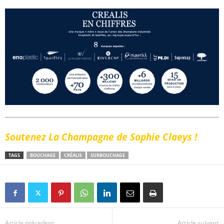
Soutenez La Champagne de Sophie Claeys !
TAGS
BOUCHAGE
CRÉALIS
SURBOUCHAGE
Article précedent
Article suivant