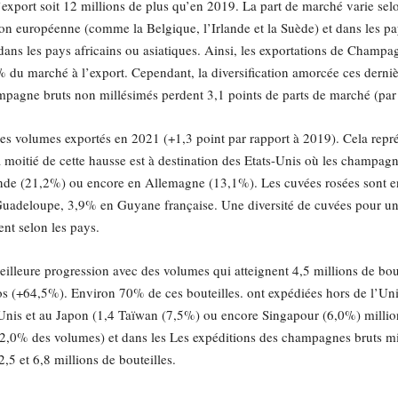
l’export soit 12 millions de plus qu’en 2019. La part de marché varie sel
on européenne (comme la Belgique, l’Irlande et la Suède) et dans les pa
 dans les pays africains ou asiatiques. Ainsi, les exportations de Cham
 du marché à l’export. Cependant, la diversification amorcée ces derniè
mpagne bruts non millésimés perdent 3,1 points de parts de marché (par
 volumes exportés en 2021 (+1,3 point par rapport à 2019). Cela représe
a moitié de cette hausse est à destination des Etats-Unis où les champa
Inde (21,2%) ou encore en Allemagne (13,1%). Les cuvées rosées sont e
eloupe, 3,9% en Guyane française. Une diversité de cuvées pour une 
nt selon les pays.
eilleure progression avec des volumes qui atteignent 4,5 millions de bo
uros (+64,5%). Environ 70% de ces bouteilles. ont expédiées hors de l’
is et au Japon (1,4 Taïwan (7,5%) ou encore Singapour (6,0%) million d
 (12,0% des volumes) et dans les Les expéditions des champagnes bruts m
5 et 6,8 millions de bouteilles.