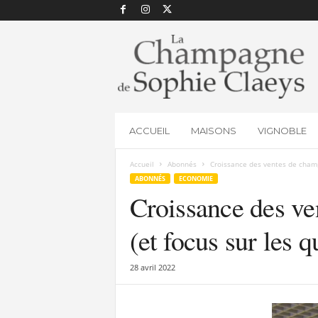
L
a
C
h
a
m
p
ACCUEIL
MAISONS
VIGNOBLE
a
g
Accueil
Abonnés
Croissance des ventes de champ
n
ABONNÉS
ECONOMIE
e
Croissance des ve
d
e
S
(et focus sur les 
o
p
28 avril 2022
h
i
e
C