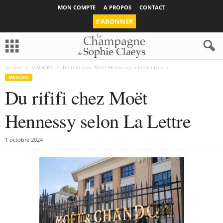
MON COMPTE
A PROPOS
CONTACT
S’ABONNER
Accueil
MAISONS
Du rififi chez Moët Hennessy selon La Lettre
MAISONS
Du rififi chez Moët
Hennessy selon La Lettre
1 octobre 2024