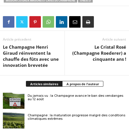
MISSION COTEAUX MAISONS ET CAVES DE CHAMPAGNE
UNESCO
Article précedent
Article suivant
Le Champagne Henri
Le Cristal Rosé
Giraud réinventent la
(Champagne Roederer) a
chauffe des fûts avec une
cinquante ans !
innovation brevetée
Articles similaires
A propos de l'auteur
Du jamais vu : la Champagne avance le ban des vendanges
au 12 août
Champagne : la maturation progresse malgré des conditions
climatiques extrêmes