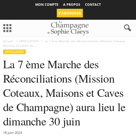
MON COMPTE
A PROPOS
CONTACT
S’ABONNER
Accueil
APPELLATION
La 7 ème Marche des Réconciliations (Mission Coteaux,
Maisons et Caves de...
APPELLATION
La 7 ème Marche des
Réconciliations (Mission
Coteaux, Maisons et Caves
de Champagne) aura lieu le
dimanche 30 juin
18 juin 2024