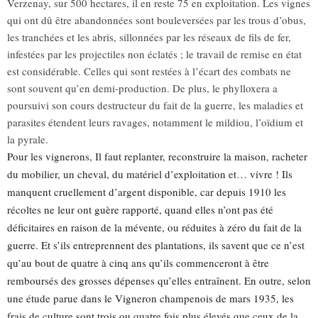
Verzenay, sur 500 hectares, il en reste 75 en exploitation. Les vignes
qui ont dû être abandonnées sont bouleversées par les trous d’obus,
les tranchées et les abris, sillonnées par les réseaux de fils de fer,
infestées par les projectiles non éclatés ; le travail de remise en état
est considérable. Celles qui sont restées à l’écart des combats ne
sont souvent qu’en demi-production. De plus, le phylloxera a
poursuivi son cours destructeur du fait de la guerre, les maladies et
parasites étendent leurs ravages, notamment le mildiou, l’oïdium et
la pyrale.
Pour les vignerons, Il faut replanter, reconstruire la maison, racheter
du mobilier, un cheval, du matériel d’exploitation et… vivre ! Ils
manquent cruellement d’argent disponible, car depuis 1910 les
récoltes ne leur ont guère rapporté, quand elles n’ont pas été
déficitaires en raison de la mévente, ou réduites à zéro du fait de la
guerre. Et s’ils entreprennent des plantations, ils savent que ce n’est
qu’au bout de quatre à cinq ans qu’ils commenceront à être
remboursés des grosses dépenses qu’elles entraînent. En outre, selon
une étude parue dans le Vigneron champenois de mars 1935, les
frais de culture sont trois ou quatre fois plus élevés que ceux de la