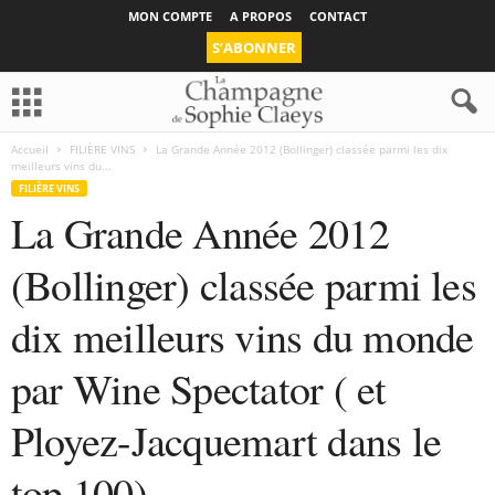
MON COMPTE
A PROPOS
CONTACT
S’ABONNER
Accueil
FILIÈRE VINS
La Grande Année 2012 (Bollinger) classée parmi les dix
meilleurs vins du...
FILIÈRE VINS
La Grande Année 2012
(Bollinger) classée parmi les
dix meilleurs vins du monde
par Wine Spectator ( et
Ployez-Jacquemart dans le
top 100)