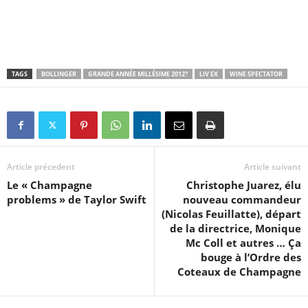
TAGS
BOLLINGER
GRANDE ANNÉE MILLÉSIME 2012?
LIV EX
WINE SPECTATOR
Article précedent
Article suivant
Le « Champagne
Christophe Juarez, élu
problems » de Taylor Swift
nouveau commandeur
(Nicolas Feuillatte), départ
de la directrice, Monique
Mc Coll et autres … Ça
bouge à l’Ordre des
Coteaux de Champagne