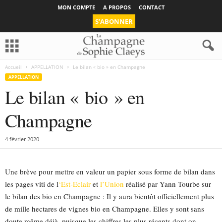
MON COMPTE
A PROPOS
CONTACT
S’ABONNER
Accueil
APPELLATION
Le bilan « bio » en Champagne
APPELLATION
Le bilan « bio » en
Champagne
4 février 2020
Une brève pour mettre en valeur un papier sous forme de bilan dans
les pages viti de l
‘Est-Eclair
et
l’Union
réalisé par Yann Tourbe sur
le bilan des bio en Champagne : Il y aura bientôt officiellement plus
de mille hectares de vignes bio en Champagne. Elles y sont sans
doute même déjà, puisque les chiffres les plus récents dont on