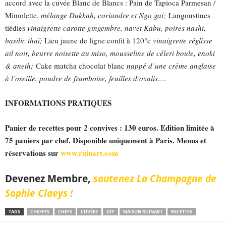
accord avec la cuvée Blanc de Blancs : Pain de Tapioca Parmesan /
Mimolette,
mélange Dukkah, coriandre et Ngo gai;
Langoustines
tiédies
vinaigrette carotte gingembre, navet Kabu, poires nashi,
basilic thaï;
Lieu jaune de ligne confit à 120°c
vinaigrette réglisse
ail noir, beurre noisette au miso, mousseline de céleri boule, enoki
& aneth;
Cake matcha chocolat blanc
nappé d’une crème anglaise
à l’oseille, poudre de framboise, feuilles d’oxalis….
INFORMATIONS PRATIQUES
Panier de recettes pour 2 convives : 130 euros. Edition limitée à
75 paniers par chef. Disponible uniquement à Paris. Menus et
réservations sur
www.ruinart.com
Devenez Membre,
soutenez La Champagne de
Sophie Claeys !
TAGS
CHEFFES
CHEFS
CUVÉES
DIY
MAISON RUINART
RECETTES