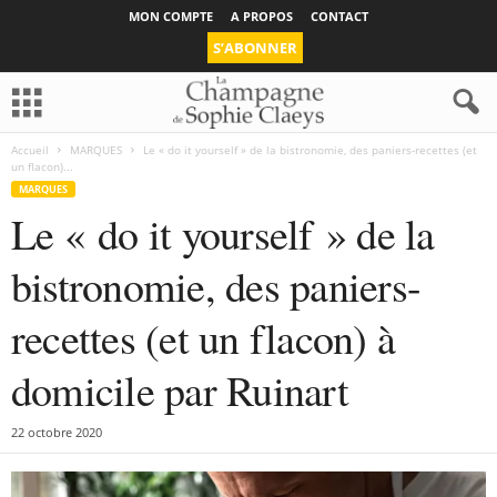
MON COMPTE
A PROPOS
CONTACT
S’ABONNER
Accueil
MARQUES
Le « do it yourself » de la bistronomie, des paniers-recettes (et
un flacon)...
MARQUES
Le « do it yourself » de la
bistronomie, des paniers-
recettes (et un flacon) à
domicile par Ruinart
22 octobre 2020