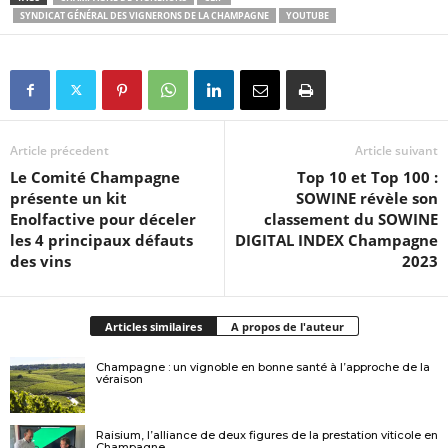
SYNDICAT GÉNÉRAL DES VIGNERONS DE LA CHAMPAGNE
YOUTUBE
Article précedent
Article suivant
Le Comité Champagne
Top 10 et Top 100 :
présente un kit
SOWINE révèle son
Enolfactive pour déceler
classement du SOWINE
les 4 principaux défauts
DIGITAL INDEX Champagne
des vins
2023
Articles similaires
A propos de l'auteur
Champagne : un vignoble en bonne santé à l’approche de la
véraison
Raisium, l’alliance de deux figures de la prestation viticole en
Champagne