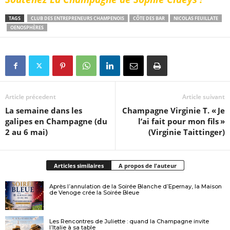
TAGS
CLUB DES ENTREPRENEURS CHAMPENOIS
CÔTE DES BAR
NICOLAS FEUILLATE
OENOSPHÈRES
Article précedent
Article suivant
La semaine dans les
Champagne Virginie T. « Je
galipes en Champagne (du
l’ai fait pour mon fils »
2 au 6 mai)
(Virginie Taittinger)
Articles similaires
A propos de l'auteur
Après l’annulation de la Soirée Blanche d’Epernay, la Maison
de Venoge crée la Soirée Bleue
Les Rencontres de Juliette : quand la Champagne invite
l’Italie à sa table