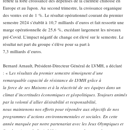
reflète la forte croissance des dépenses de la clientèle chinoise en
Europe et au Japon.
Au
second trimestre, l
a croissance organique
d
es ventes
est de
1
%
.
Le résultat opérationnel courant du premier
semestre 20
2
4 s’établit à
10,7
milli
ards
d’euros et fait ressortir une
marge opérationnelle de
25
,
6
%
,
excédant
largement
les niveaux
pré-Covid
.
L’impact négatif de change est élevé sur le semestre. Le
résultat net part du groupe s’élève pour sa part à
7,3
milli
ards
d’euros.
Bernard Arnault,
Président-Directeur Général de LVMH, a déclaré
:
«
L
es résultats du premier semestre témoignent d’une
remarquable capacité de résistance de LVMH grâce à
la
force
de
ses
Maisons et à la réactivité de
ses
équipes dans un
climat d’incertitudes économiques et géopolitiques. Toujours animés
par la volonté d’allier désirabilité et responsabilité,
nous
maintenons nos efforts pour répondre aux objectifs de nos
programmes
d’actions
environnementa
les
et
social
es.
En cette
année marquée par notre partenariat avec les Jeux Olympiques et