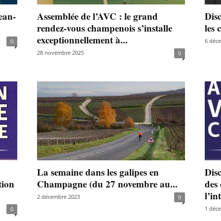
ean-
Assemblée de l’AVC : le grand
Disc
rendez-vous champenois s’installe
les 
exceptionnellement à...
6 déc
0
28 novembre 2025
0
La semaine dans les galipes en
Dis
tion
Champagne (du 27 novembre au...
des 
l’in
2 décembre 2023
0
1 déc
0