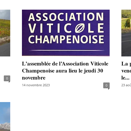
L’assemblée de l’Association Viticole
La p
Champenoise aura lieu le jeudi 30
ven
novembre
le...
0
14 novembre 2023
23 aoû
0