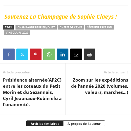
Soutenez La Champagne de Sophie Claeys !
TAGS
CHAMPAGNE PERRIER-JOUËT
CHEFFE DE CAVES
SÉVERINE FRERSON
VINS CLAIRS 2020
Article précedent
Article suivant
Présidence alternée(AP2C)
Zoom sur les expéditions
entre les coteaux du Petit
de l’année 2020 (volumes,
Morin et du Sézannais,
valeurs, marchés…)
Cyril Jeaunaux-Robin élu à
l’unanimité.
Articles similaires
A propos de l'auteur