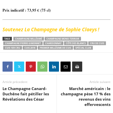
Prix indicatif : 73,95 € (75 cl)
Soutenez La Champagne de Sophie Claeys !
TAGS
CHAMPAGNE MILLÉSIMÉ
CHAMPAGNE MONO-TERROIR
CHAMPAGNE PIERRE GIMONNET
CHARDONNAY
CÔTE DES BLANCS
CRU DE CUIS
CUIS 1ER CRU
CUIS 2018
PREMIER MILLÉSIME DE CUIS
SPÉCIAL CLUB
Article précedent
Article suivant
Le Champagne Canard-
Marché américain : le
Duchêne fait pétiller les
champagne pèse 17 % des
Révélations des César
revenus des vins
effervescents