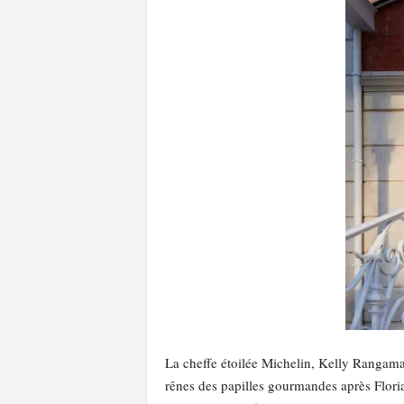
l
a
e
y
s
La cheffe étoilée Michelin, Kelly Rangama
rênes des papilles gourmandes après Flor