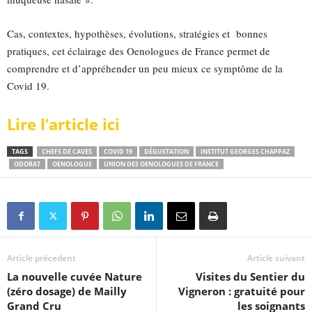
Cas, contextes, hypothèses, évolutions, stratégies et bonnes
pratiques, cet éclairage des Oenologues de France permet de
comprendre et d’appréhender un peu mieux ce symptôme de la
Covid 19.
Lire l’article ici
TAGS
CHEFS DE CAVES
COVID 19
DÉGUSTATION
INSTITUT GEORGES CHAPPAZ
ODORAT
OENOLOGUE
UNION DES OENOLOGUES DE FRANCE
Article précedent
Article suivant
La nouvelle cuvée Nature
Visites du Sentier du
(zéro dosage) de Mailly
Vigneron : gratuité pour
Grand Cru
les soignants