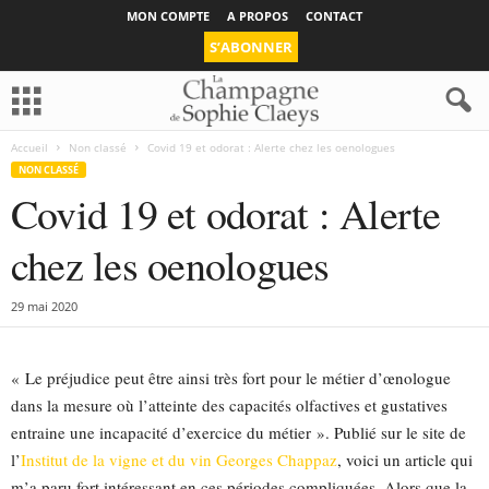
MON COMPTE
A PROPOS
CONTACT
S’ABONNER
Accueil
Non classé
Covid 19 et odorat : Alerte chez les oenologues
NON CLASSÉ
Covid 19 et odorat : Alerte
chez les oenologues
29 mai 2020
« Le préjudice peut être ainsi très fort pour le métier d’œnologue
dans la mesure où l’atteinte des capacités olfactives et gustatives
entraine une incapacité d’exercice du métier ». Publié sur le site de
l’
Institut de la vigne et du vin Georges Chappaz
, voici un article qui
m’a paru fort intéressant en ces périodes compliquées. Alors que la