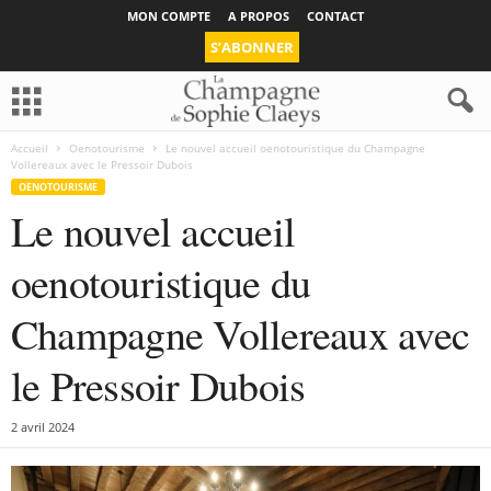
MON COMPTE
A PROPOS
CONTACT
S’ABONNER
Accueil
Oenotourisme
Le nouvel accueil oenotouristique du Champagne
Vollereaux avec le Pressoir Dubois
OENOTOURISME
Le nouvel accueil
oenotouristique du
Champagne Vollereaux avec
le Pressoir Dubois
2 avril 2024