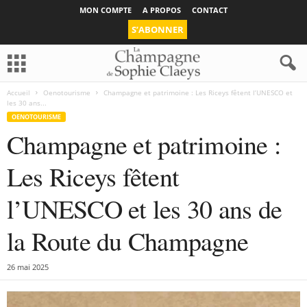
MON COMPTE
A PROPOS
CONTACT
S’ABONNER
Accueil
Oenotourisme
Champagne et patrimoine : Les Riceys fêtent l’UNESCO et
les 30 ans...
OENOTOURISME
Champagne et patrimoine :
Les Riceys fêtent
l’UNESCO et les 30 ans de
la Route du Champagne
26 mai 2025