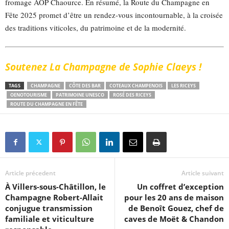
fromage AOP Chaource. En résumé, la Route du Champagne en
Fête 2025 promet d’être un rendez-vous incontournable, à la croisée
des traditions viticoles, du patrimoine et de la modernité.
Soutenez La Champagne de Sophie Claeys !
TAGS
CHAMPAGNE
CÔTE DES BAR
COTEAUX CHAMPENOIS
LES RICEYS
OENOTOURISME
PATRIMOINE UNESCO
ROSÉ DES RICEYS
ROUTE DU CHAMPAGNE EN FÊTE
Article précedent
Article suivant
À Villers-sous-Châtillon, le
Un coffret d’exception
Champagne Robert-Allait
pour les 20 ans de maison
conjugue transmission
de Benoît Gouez, chef de
familiale et viticulture
caves de Moët & Chandon