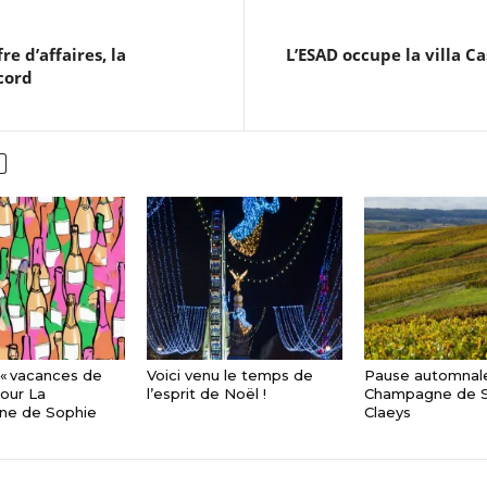
re d’affaires, la
L’ESAD occupe la villa C
cord
 « vacances de
Voici venu le temps de
Pause automnale
pour La
l’esprit de Noël !
Champagne de S
e de Sophie
Claeys