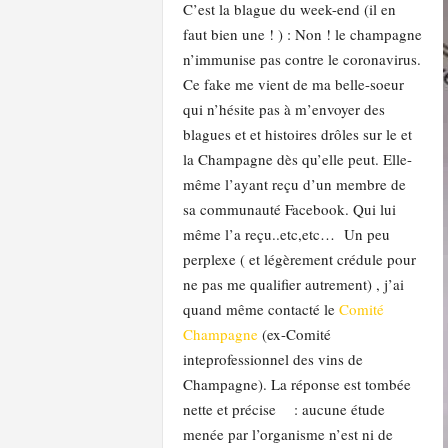
C’est la blague du week-end (il en
l
faut bien une ! ) : Non ! le champagne
a
n’immunise pas contre le coronavirus.
e
y
Ce fake me vient de ma belle-soeur
s
qui n’hésite pas à m’envoyer des
blagues et et histoires drôles sur le et
la Champagne dès qu’elle peut. Elle-
même l’ayant reçu d’un membre de
sa communauté Facebook. Qui lui
même l’a reçu..etc,etc… Un peu
perplexe ( et légèrement crédule pour
ne pas me qualifier autrement) , j’ai
quand même contacté le
Comité
Champagne
(ex-Comité
inteprofessionnel des vins de
Champagne). La réponse est tombée
nette et précise : aucune étude
menée par l’organisme n’est ni de