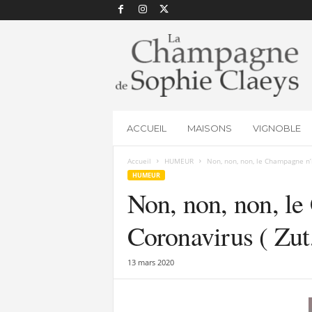
L
a
C
h
a
m
p
ACCUEIL
MAISONS
VIGNOBLE
a
g
Accueil
HUMEUR
Non, non, non, le Champagne n’i
n
HUMEUR
e
Non, non, non, l
d
e
S
Coronavirus ( Zut,
o
p
13 mars 2020
h
i
e
C