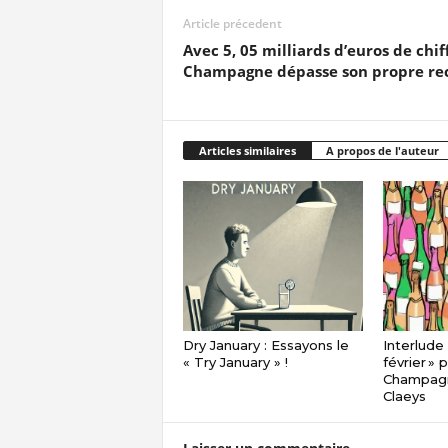
Article précedent
Avec 5, 05 milliards d’euros de chiff
Champagne dépasse son propre re
Articles similaires
A propos de l'auteur
Dry January : Essayons le
Interlude
« Try January » !
février » 
Champagn
Claeys