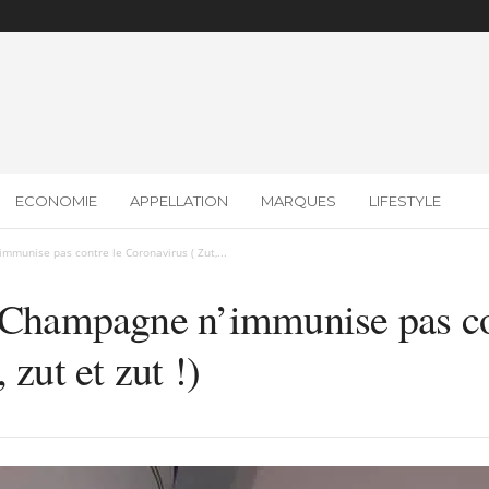
ECONOMIE
APPELLATION
MARQUES
LIFESTYLE
mmunise pas contre le Coronavirus ( Zut,...
e Champagne n’immunise pas co
 zut et zut !)