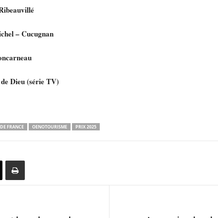
ibeauvillé
ichel – Cucugnan
oncarneau
de Dieu (série TV)
 DE FRANCE
OENOTOURISME
PRIX 2025