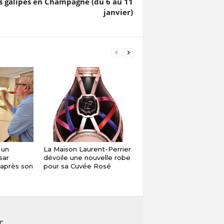
s galipes en Champagne (du 6 au 11
janvier)
 un
La Maison Laurent-Perrier
sar
dévoile une nouvelle robe
 après son
pour sa Cuvée Rosé
r