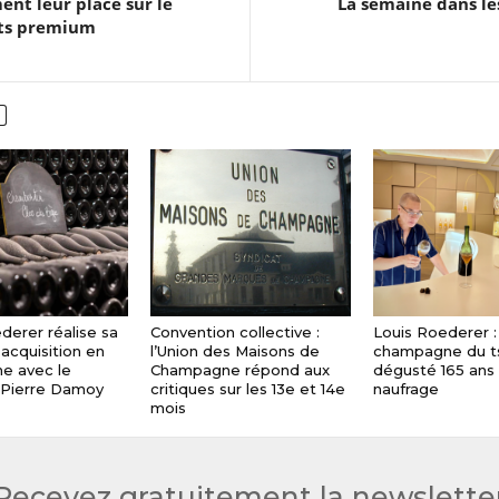
nt leur place sur le
La semaine dans le
nts premium
derer réalise sa
Convention collective :
Louis Roederer :
acquisition en
l’Union des Maisons de
champagne du t
e avec le
Champagne répond aux
dégusté 165 ans
Pierre Damoy
critiques sur les 13e et 14e
naufrage
mois
Recevez gratuitement la newslette