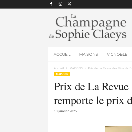
L
a
C
h
a
m
p
ACCUEIL
MAISONS
VIGNOBLE
a
g
Accueil
MAISONS
Prix de La Revue des Vins de Fr
n
MAISONS
e
Prix de La Revue 
d
e
S
remporte le prix d
o
p
10 janvier 2025
h
i
e
C