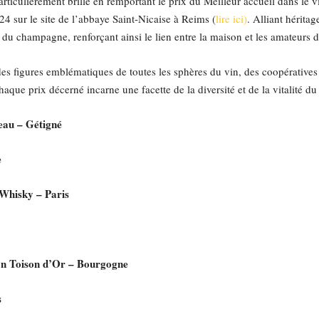
particulièrement brillé en remportant le prix du Meilleur accueil dans le 
4 sur le site de l’abbaye Saint-Nicaise à Reims (
lire ici)
. Alliant hérita
du champagne, renforçant ainsi le lien entre la maison et les amateurs d
es figures emblématiques de toutes les sphères du vin, des coopératives 
aque prix décerné incarne une facette de la diversité et de la vitalité du 
au – Gétigné
e
Whisky – Paris
on Toison d’Or – Bourgogne
s