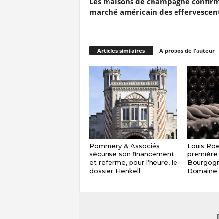
Les maisons de champagne confirme
marché américain des effervesce
Articles similaires
A propos de l'auteur
Pommery & Associés
Louis Roe
sécurise son financement
première 
et referme, pour l’heure, le
Bourgogn
dossier Henkell
Domaine 