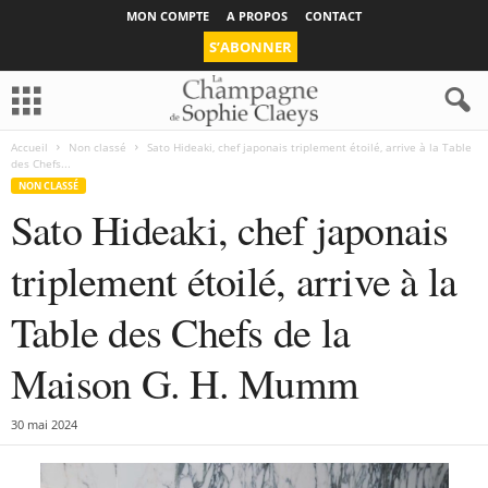
MON COMPTE
A PROPOS
CONTACT
S’ABONNER
Accueil
Non classé
Sato Hideaki, chef japonais triplement étoilé, arrive à la Table
des Chefs...
NON CLASSÉ
Sato Hideaki, chef japonais
triplement étoilé, arrive à la
Table des Chefs de la
Maison G. H. Mumm
30 mai 2024