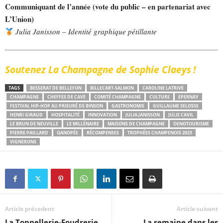
Communiquant de l’année (vote du public – en partenariat avec
L’Union)
Julia Janisson – Identité graphique pétillante
Soutenez La Champagne de Sophie Claeys !
TAGS
BESSERAT DE BELLEFON
BILLECART-SALMON
CAROLINE LATRIVE
CHAMPAGNE
CHEFFES DE CAVE
COMITÉ CHAMPAGNE
CULTURE
EPERNAY
FESTIVAL HIP-HOP AU PRIEURÉ DE BINSON
GASTRONOMIE
GUILLAUME SELOSSE
HENRI GIRAUD
HOSPITALITÉ
INNOVATION
JULIA JANISSON
JULIE CAVIL
LE BRUN DE NEUVILLE
LE MILLÉNAIRE
MAISONS DE CHAMPAGNE
OENOTOURISME
PIERRE PAILLARD
QANOPÉE
RÉCOMPENSES
TROPHÉES CHAMPENOIS 2025
VIGNERONS
Article précedent
Article suivant
La Tonnellerie-Foudrerie
La semaine dans les