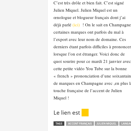
C’est très drôle et bien fait. C’est signé
l
Julien Miquel. Julien Miquel est un
a
œnologue et blogueur français dont j’ai
e
y
déjà parlé
(ici)
! On le sait en Champagne
s
certaines marques ont parfois du mal à
l’export avec leur nom de domaine. Ces
derniers étant parfois difficiles à prononcer
lorsque l’on est étranger. Voici donc de
quoi sourire pour ce mardi 21 janvier avec
cette petite vidéo You Tube sur la bonne
« french » prononciation d’une soixantai
de marques en Champagne avec ,en plus l
touche française de l’accent de Julien
Miquel !
Le lien est
ici
TAGS
ACCENT FRANÇAIS
JULIEN MIQUEL
LANGA