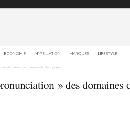
ECONOMIE
APPELLATION
MARQUES
LIFESTYLE
n » des domaines des maisons de Champagne !
pronunciation » des domaines 