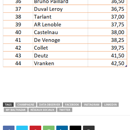
TAGS
CHAMPAGNE
DATA OBSERVER
FACEBOOK
INSTAGRAM
LINKEDIN
MY BALTHAZAR
RÉSEAUX SOCIAUX
TWITTER