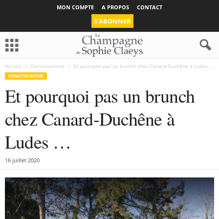
MON COMPTE
A PROPOS
CONTACT
S’ABONNER
Accueil
Oenotourisme
Et pourquoi pas un brunch chez Canard-Duchêne à Ludes …
OENOTOURISME
Et pourquoi pas un brunch
chez Canard-Duchêne à
Ludes …
16 juillet 2020