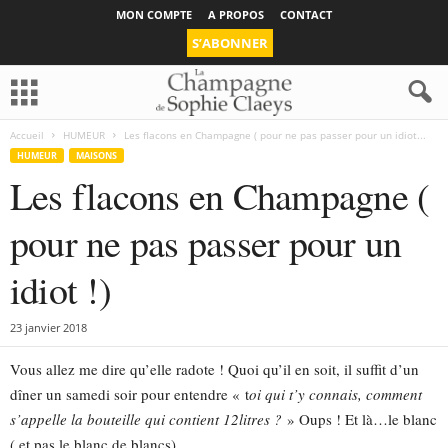
MON COMPTE
A PROPOS
CONTACT
S’ABONNER
Accueil
HUMEUR
Les flacons en Champagne ( pour ne pas passer pour un idiot...
HUMEUR
MAISONS
Les flacons en Champagne (
pour ne pas passer pour un
idiot !)
23 janvier 2018
Vous allez me dire qu’elle radote ! Quoi qu’il en soit, il suffit d’un
dîner un samedi soir pour entendre « t
oi qui t’y connais, comment
s’appelle la bouteille qui contient 12
litres ?
» Oups ! Et là…le blanc
( et pas le blanc de blancs).