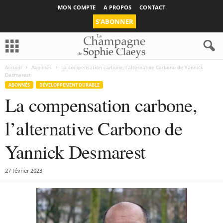
MON COMPTE
A PROPOS
CONTACT
S’ABONNER
Accueil
Abonnés
La compensation carbone, l’alternative Carbono de Yannick
Desmarest
ABONNÉS
DÉVELOPPEMENT DURABLE
La compensation carbone,
l’alternative Carbono de
Yannick Desmarest
27 février 2023