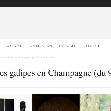
ECONOMIE
APPELLATION
MARQUES
LIFESTYLE
les galipes en Champagne (du 9 au 14 janvier)
es galipes en Champagne (du 9