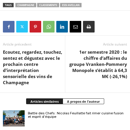
TAGS
CHAMPAGNE
CLASSEMENTS
ESSI AVELLAN
Article précedent
Article suivant
Ecoutez, regardez, touchez,
1er semestre 2020 : le
sentez et dégustez avec le
chiffre d’affaires du
prochain centre
groupe Vranken-Pommery
d’interprétation
Monopole s’établit à 64,3
sensorielle des vins de
M€ (-26,1%)
Champagne
Articles similaires
A propos de l'auteur
Battle des Chefs : Nicolas Feuillatte fait rimer cuisine fusion
et esprit d’équipe