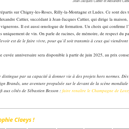
Jean-Jacques Cattier et Alexandre Catti
répartis sur Chigny-les-Roses, Rilly-la-Montagne et Ludes. Ce sont des te
Alexandre Cattier, succédant à Jean-Jacques Cattier, qui dirige la maison
vignerons. Il est aussi œnologue de formation. Un choix qui confirme l’at
pas uniquement de vin. On parle de racines, de mémoire, de respect du p
devoir est de le faire vivre, pour qu’il soit transmis à ceux qui viendront
e cuvée anniversaire sera disponible à partir de juin 2025, au prix conse
e distingue par sa capacité à donner vie à des projets hors normes. Dè
gn Brands, une aventure propulsée sur le devant de la scène mondiale 
fi aux côtés de Sébastien Besson :
faire renaître le Champagne de Loss
phie Claeys !