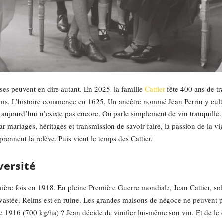
es peuvent en dire autant. En 2025, la famille
Cattier
fête 400 ans de tr
ms. L’histoire commence en 1625. Un ancêtre nommé Jean Perrin y cultiv
aujourd’hui n’existe pas encore. On parle simplement de vin tranquille. 
. Par mariages, héritages et transmission de savoir-faire, la passion de la
rennent la relève. Puis vient le temps des Cattier.
versité
ère fois en 1918. En pleine Première Guerre mondiale, Jean Cattier, sold
vastée. Reims est en ruine. Les grandes maisons de négoce ne peuvent plu
de 1916 (700 kg/ha) ? Jean décide de vinifier lui-même son vin. Et de l