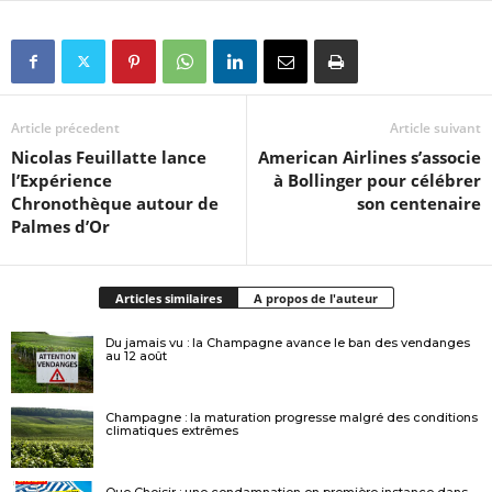
Article précedent
Article suivant
Nicolas Feuillatte lance
American Airlines s’associe
l’Expérience
à Bollinger pour célébrer
Chronothèque autour de
son centenaire
Palmes d’Or
Articles similaires
A propos de l'auteur
Du jamais vu : la Champagne avance le ban des vendanges
au 12 août
Champagne : la maturation progresse malgré des conditions
climatiques extrêmes
Que Choisir : une condamnation en première instance dans