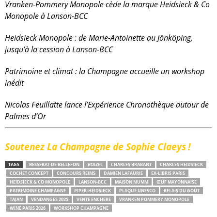
Vranken-Pommery Monopole cède la marque Heidsieck & Co
Monopole à Lanson-BCC
Heidsieck Monopole : de Marie-Antoinette au Jönköping,
jusqu’à la cession à Lanson-BCC
Patrimoine et climat : la Champagne accueille un workshop
inédit
Nicolas Feuillatte lance l’Expérience Chronothèque autour de
Palmes d’Or
Soutenez La Champagne de Sophie Claeys !
TAGS
BESSERAT DE BELLEFON
BOIZEL
CHARLES BRABANT
CHARLES HEIDSIECK
COCHET CONCEPT
CONCOURS REIMS
DAMIEN LAFAURIE
EX-LIBRIS PARIS
HEIDSIECK & CO MONOPOLE
LANSON-BCC
MAISON MUMM
ŒUF MAYONNAISE
PATRIMOINE CHAMPAGNE
PIPER-HEIDSIECK
PLAQUE UNESCO
RELAIS DU GOÛT
TAJAN
VENDANGES 2025
VENTE ENCHERE
VRANKEN POMMERY MONOPOLE
WINE PARIS 2026
WORKSHOP CHAMPAGNE