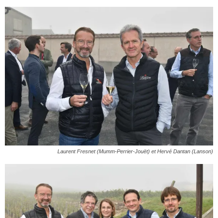
Laurent Fresnet (Mumm-Perrier-Jouët) et Hervé Dantan (Lanson)