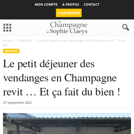
MON COMPTE
A PROPOS
CONTACT
S’ABONNER
Accueil
MAISONS
Le petit déjeuner des vendanges en Champagne revit … Et ça
fait...
MAISONS
Le petit déjeuner des
vendanges en Champagne
revit … Et ça fait du bien !
27 septembre 2021