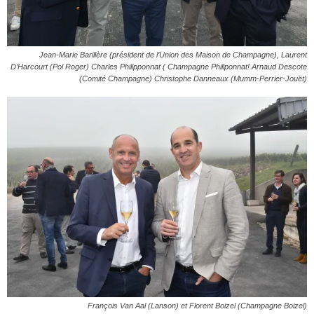
Jean-Marie Barillère (président de l’Union des Maison de Champagne), Laurent
D’Harcourt (Pol Roger) Charles Philipponnat ( Champagne Philiponnat! Arnaud Descote
(Comité Champagne) Christophe Danneaux (Mumm-Perrier-Jouët)
François Van Aal (Lanson) et Florent Boizel (Champagne Boizel)