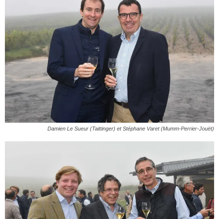
Damien Le Sueur (Taittinger) et Stéphane Varet (Mumm-Perrier-Jouët)