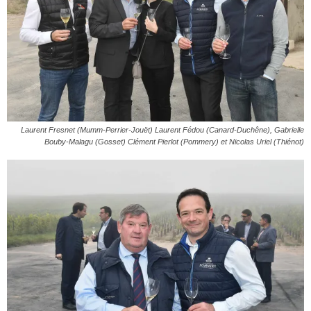
Laurent Fresnet (Mumm-Perrier-Jouët) Laurent Fédou (Canard-Duchêne), Gabrielle
Bouby-Malagu (Gosset) Clément Pierlot (Pommery) et Nicolas Uriel (Thiénot)