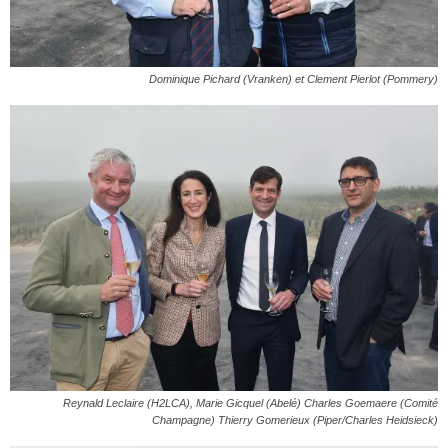
Dominique Pichard (Vranken) et Clement Pierlot (Pommery)
Reynald Leclaire (H2LCA), Marie Gicquel (Abelé) Charles Goemaere (Comité
Champagne) Thierry Gomerieux (Piper/Charles Heidsieck)