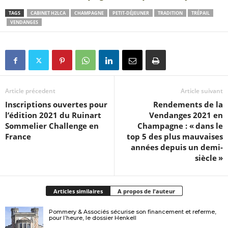
TAGS
CABINET H2LCA
CHAMPAGNE
PETIT-DÉJEUNER
TRADITION
TRÉPAIL
VENDANGES
Article précedent
Article suivant
Inscriptions ouvertes pour
Rendements de la
l’édition 2021 du Ruinart
Vendanges 2021 en
Sommelier Challenge en
Champagne : « dans le
France
top 5 des plus mauvaises
années depuis un demi-
siècle »
Articles similaires
A propos de l'auteur
Pommery & Associés sécurise son financement et referme,
pour l’heure, le dossier Henkell