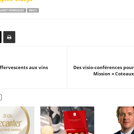
ARET HENRIQUEZ
MHCS
effervescents aux vins
Des visio-conférences pour
Mission « Coteau