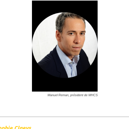
Manuel Reman, président de MHCS
ophie Claeys