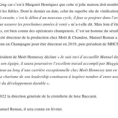
ug car c’est à Margaret Henriquez que cette si jolie maison doit nomb
 les fidèles. Dont le dernier en date, celui du superbe site de vinificat
Et ensuite, c’est le début d un nouveau cycle, il faut se projeter dans l’a
ur assurer les prochaines années à venir »
m’a-t-elle dit. Mais loin d’êt
s, est bien connu des opérateurs champenois. C’est un homme du sérail 
r été directeur de la production chez Moët & Chandon, Manuel Reman a
enu en Champagne pour être directeur en 2019, puis président de MHC
ésident de Moët Hennessy déclare «
Je suis ravi d’accueillir Manuel d
son équipe, il saura poursuivre l’excellent travail accompli par Maggi
tout au long d’une carrière exceptionnelle chez Moët Hennessy tant en F
Le charisme de son leadership continuera à inspirer nombre d’entre nou
ne du développement durable ».
 la direction générale de la cristallerie de luxe Baccarat.
nuel Reman, il sera connu en février.