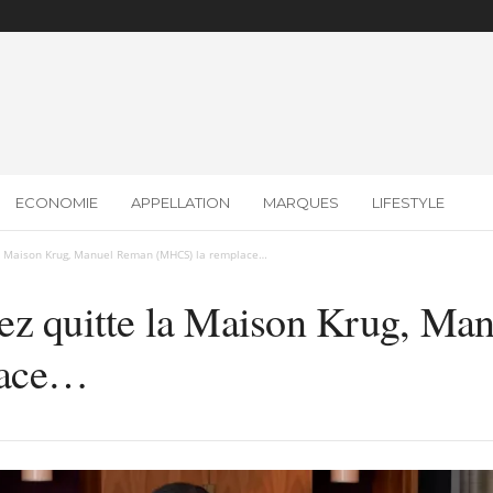
ECONOMIE
APPELLATION
MARQUES
LIFESTYLE
a Maison Krug, Manuel Reman (MHCS) la remplace…
ez quitte la Maison Krug, Ma
lace…