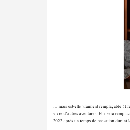
l
a
e
y
s
… mais est-elle vraiment remplaçable ! Fra
vivre d’autres aventures. Elle sera remp
2022 après un temps de passation durant l