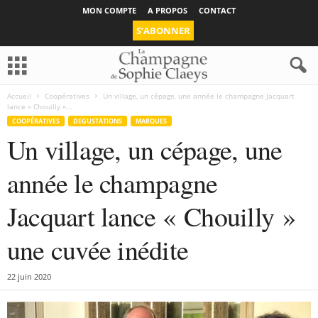
MON COMPTE
A PROPOS
CONTACT
S’ABONNER
Accueil
Coopératives
Un village, un cépage, une année le champagne Jacquart
lance « Chouilly »...
COOPÉRATIVES
DEGUSTATIONS
MARQUES
Un village, un cépage, une
année le champagne
Jacquart lance « Chouilly »
une cuvée inédite
22 juin 2020