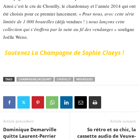
Ainsi c’est le cru de Chouilly, le chardonnay et l’année 2014 qui ont
été choisis pour ce premier lancement. «
Pour nous, avec cette série
limitée de 1 000 bouteilles
(déjà vendues ! )
nous lançons cette
collection qui s’étoffera par la suite au fil des vendanges
» souligne
Joëlle Weiss.
Soutenez
La Champagne de Sophie Claeys !
TAGS
CHAMPAGNE JACQUART
CHOUILLY
MOSAÏQUES
Article précedent
Article suivant
Dominique Demarville
So rétro et so chic, la
quitte Laurent-Perrier
cassette audio de Veuve-