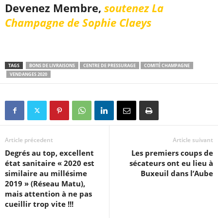
Devenez Membre,
soutenez La
Champagne de Sophie Claeys
TAGS
BONS DE LIVRAISONS
CENTRE DE PRESSURAGE
COMITÉ CHAMPAGNE
VENDANGES 2020
Article précedent
Article suivant
Degrés au top, excellent
Les premiers coups de
état sanitaire « 2020 est
sécateurs ont eu lieu à
similaire au millésime
Buxeuil dans l’Aube
2019 » (Réseau Matu),
mais attention à ne pas
cueillir trop vite !!!