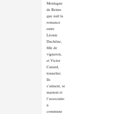
Montagne
l
de Reims
a
que naît la
e
y
romance
s
entre
Léonie
Duchêne,
fille de
vigneron,
et Victor
Canard,
tonnelier.
Ils
s’aiment, se
marient et
l’associatio
n
commune