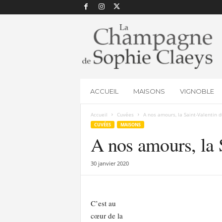
L
a
C
h
a
m
p
ACCUEIL
MAISONS
VIGNOBLE
a
g
Accueil
Cuvées
A nos amours, la Saint-Valenti
n
CUVÉES
MAISONS
e
A nos amours, la
d
e
S
30 janvier 2020
o
p
h
i
C’est au
e
cœur de la
C