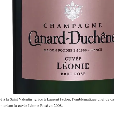
é à la Saint Valentin grâce à Laurent Fédou, l’emblématique chef de c
en créant la cuvée Léonie Rosé en 2008.