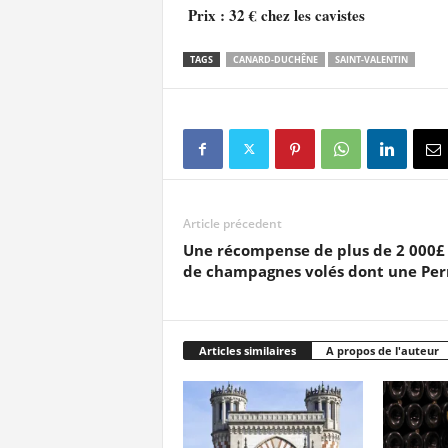
Prix : 32 € chez les cavistes
TAGS
CANARD-DUCHÊNE
SAINT-VALENTIN
Article précedent
Une récompense de plus de 2 000£ 
de champagnes volés dont une Perr
Articles similaires
A propos de l'auteur