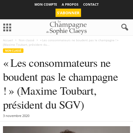
MON COMPTE
A PROPOS
CONTACT
S’ABONNER
Accueil
Non classé
« Les consommateurs ne boudent pas le champagne ! »
(Maxime Toubart, président du...
NON CLASSÉ
« Les consommateurs ne
boudent pas le champagne
! » (Maxime Toubart,
président du SGV)
3 novembre 2020