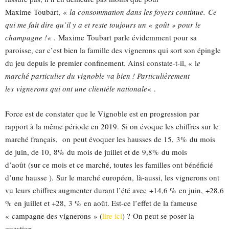
Maxime
Toubart
,
«
la consommation dans les foyers continue.
Ce
qui me fait dire qu’il y a et reste toujours un « goût » pour le
champagne !
«
.
Maxime
Toubart
parle évidemment pour sa
paroisse, car c’est bien la famille des vignerons qui sort son épingle
du jeu depuis le premier confinement.
Ainsi constate-t-il, « l
e
marché particulier du vignoble va bien ! P
articulièrement
l
es
vignerons qui ont une clientèle nationale
« .
Force est de constater que le Vignoble est en progression par
rapport à la même période en 2019.
Si on évoque les chiffres sur le
marché français,
on
peut évoquer les hausses de 15,
3%
du mois
de juin, de 10,
8%
du mois de juillet et de
9,8%
du mois
d’août
(sur ce mois et ce marché, toutes les familles ont bénéficié
d’une hausse )
.
Sur le marché européen,
là-aussi
, les vignerons ont
vu leurs chiffres augmenter durant l’été avec +14,6 % en juin, +28,6
% en juillet et +28, 3 % en août.
Est-ce l’effet de la fameuse
« campagne des vignerons » (
lire ici
) ?
On peut se poser la
question.