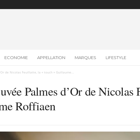
ECONOMIE
APPELLATION
MARQUES
LIFESTYLE
 de Nicolas Feuillatte, la « touch » Guillaume...
uvée Palmes d’Or de Nicolas Fe
ume Roffiaen