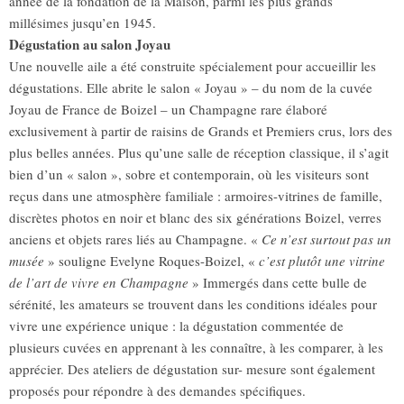
année de la fondation de la Maison, parmi les plus grands
millésimes jusqu’en 1945.
Dégustation au salon Joyau
Une nouvelle aile a été construite spécialement pour accueillir les
dégustations. Elle abrite le salon « Joyau » – du nom de la cuvée
Joyau de France de Boizel – un Champagne rare élaboré
exclusivement à partir de raisins de Grands et Premiers crus, lors des
plus belles années. Plus qu’une salle de réception classique, il s’agit
bien d’un « salon », sobre et contemporain, où les visiteurs sont
reçus dans une atmosphère familiale : armoires-vitrines de famille,
discrètes photos en noir et blanc des six générations Boizel, verres
anciens et objets rares liés au Champagne. «
Ce n’est surtout pas un
musée
» souligne Evelyne Roques-Boizel, «
c’est plutôt une vitrine
de l’art de vivre en Champagne
» Immergés dans cette bulle de
sérénité, les amateurs se trouvent dans les conditions idéales pour
vivre une expérience unique : la dégustation commentée de
plusieurs cuvées en apprenant à les connaître, à les comparer, à les
apprécier. Des ateliers de dégustation sur- mesure sont également
proposés pour répondre à des demandes spécifiques.