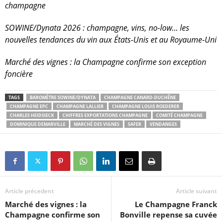
champagne
SOWINE/Dynata 2026 : champagne, vins, no-low… les
nouvelles tendances du vin aux États-Unis et au Royaume-Uni
Marché des vignes : la Champagne confirme son exception
foncière
TAGS
BAROMÈTRE SOWINE/DYNATA
CHAMPAGNE CANARD-DUCHÊNE
CHAMPAGNE EPC
CHAMPAGNE LALLIER
CHAMPAGNE LOUIS ROEDERER
CHARLES HEIDSIECK
CHIFFRES EXPORTATIONS CHAMPAGNE
COMITÉ CHAMPAGNE
DOMINIQUE DEMARVILLE
MARCHÉ DES VIGNES
SAFER
VENDANGES
Article précedent
Article suivant
Marché des vignes : la
Le Champagne Franck
Champagne confirme son
Bonville repense sa cuvée